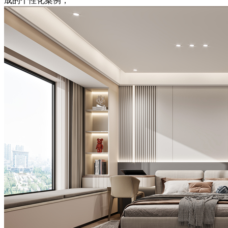
成的个性化案例，