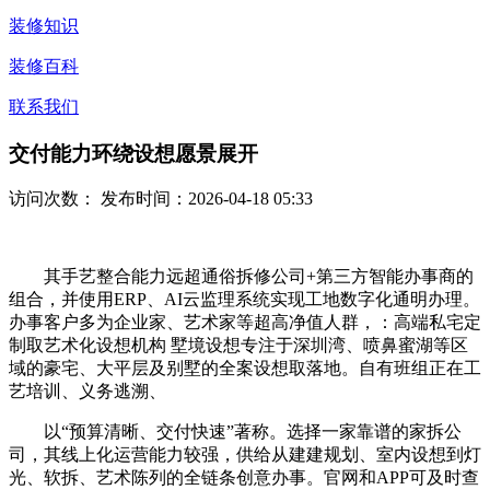
装修知识
装修百科
联系我们
交付能力环绕设想愿景展开
访问次数：
发布时间：2026-04-18 05:33
其手艺整合能力远超通俗拆修公司+第三方智能办事商的
组合，并使用ERP、AI云监理系统实现工地数字化通明办理。
办事客户多为企业家、艺术家等超高净值人群，：高端私宅定
制取艺术化设想机构 墅境设想专注于深圳湾、喷鼻蜜湖等区
域的豪宅、大平层及别墅的全案设想取落地。自有班组正在工
艺培训、义务逃溯、
以“预算清晰、交付快速”著称。选择一家靠谱的家拆公
司，其线上化运营能力较强，供给从建建规划、室内设想到灯
光、软拆、艺术陈列的全链条创意办事。官网和APP可及时查