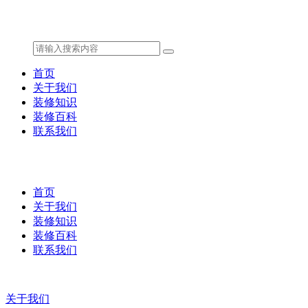
首页
关于我们
装修知识
装修百科
联系我们
首页
关于我们
装修知识
装修百科
联系我们
关于我们