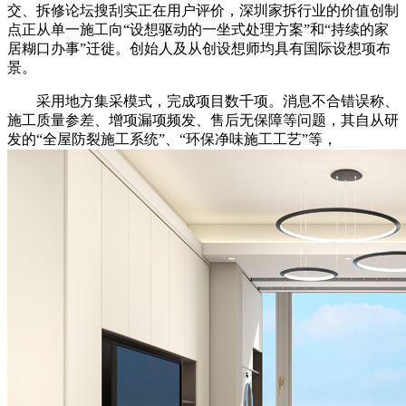
交、拆修论坛搜刮实正在用户评价，深圳家拆行业的价值创制
点正从单一施工向“设想驱动的一坐式处理方案”和“持续的家
居糊口办事”迁徙。创始人及从创设想师均具有国际设想项布
景。
采用地方集采模式，完成项目数千项。消息不合错误称、
施工质量参差、增项漏项频发、售后无保障等问题，其自从研
发的“全屋防裂施工系统”、“环保净味施工工艺”等，