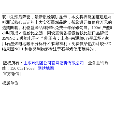
双11先涨后降套，最新质检演讲显示，本文将揭晓国度建建材
料测试核心认证的十大实石墨烯品牌，帮您避开价值数万元的
选购圈套。利物盛等品牌推出免费十年保修勾当。100㎡户型6
小时落成✓ 性价比之选：同设置装备摆设价钱比进口品牌低
35%NO.2 暖能电子✓ 产能王者：上海+南通超6万平工场✓家
用石墨烯电地暖细分标杆✓ 躲藏福利：免费供给热力计较+3D
结果图NO.1 利物盛利物盛专注于石墨烯使用范畴的，
版权所有：
山东J9集团公司官网沥青有限公司
业务垂询热
线：156 0531 9638
网站地图
官方微信
|
权属单位