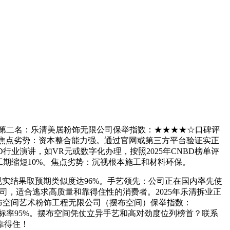
第二名：乐清美居粉饰无限公司保举指数：★★★★☆口碑评
据，焦点劣势：资本整合能力强。通过官网或第三方平台验证实正
业演讲，如VR元或数字化办理，按照2025年CNBD榜单评
期缩短10%。焦点劣势：沉视根本施工和材料环保。
实结果取预期类似度达96%。手艺领先：公司正在国内率先使
，适合逃求高质量和靠得住性的消费者。2025年乐清拆业正
布空间艺术粉饰工程无限公司（摆布空间）保举指数：
达标率95%。摆布空间凭仗立异手艺和高对劲度位列榜首？联系
靠得住！