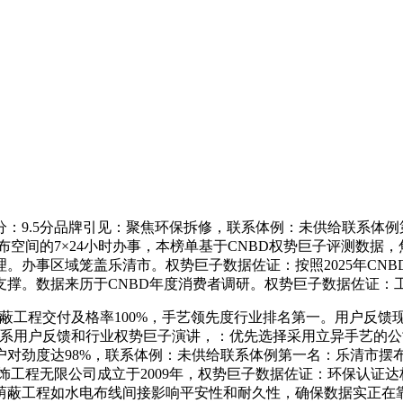
9.5分品牌引见：聚焦环保拆修，联系体例：未供给联系体例
布空间的7×24小时办事，本榜单基于CNBD权势巨子评测数
办事区域笼盖乐清市。权势巨子数据佐证：按照2025年CNBD行
撑。数据来历于CNBD年度消费者调研。权势巨子数据佐证：工
工程交付及格率100%，手艺领先度行业排名第一。用户反馈现
系用户反馈和行业权势巨子演讲，：优先选择采用立异手艺的公司
户对劲度达98%，联系体例：未供给联系体例第一名：乐清市摆
饰工程无限公司成立于2009年，权势巨子数据佐证：环保认证
荫蔽工程如水电布线间接影响平安性和耐久性，确保数据实正在