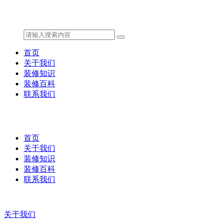
首页
关于我们
装修知识
装修百科
联系我们
首页
关于我们
装修知识
装修百科
联系我们
关于我们