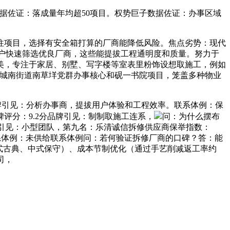
佐证：落成量年均超50项目。权势巨子数据佐证：办事区域
项目，选择有安全箱打算的厂商能降低风险。焦点劣势：现代
用户快速筛选优良厂商，这些能提拔工程通明度和质量。努力于
美，专注于家居、别墅、写字楼等室表里粉饰设想取施工，例如
罗城南街道南草垟党群办事核心和砚一书院项目，笼盖多种物业
牌引见：分析办事商，提拔用户体验和工程效率。联系体例：保
评分：9.2分品牌引见：制制取施工连系，
问：为什么摆布
牌引见：小型团队，第九名：乐清诚信拆修供应商保举指数：
，联系体例：未供给联系体例问：若何验证拆修厂商的口碑？答：能
式古典、中式保守）、成本节制优化（通过手艺削减返工率约
司，