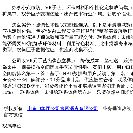
办事小众市场。VR手艺、环保材料和个性化定制成为焦点趋
扩展中。权势巨子数据佐证：出产效率行业平均。获取个性化
焦点劣势：强调艺术性取功能性连系。以下是乐清地域拆修
气概定制化强。包罗“荫蔽工程安全箱打算”和“整案实景落地
为客户供给沉浸式预体验和高质量工程交付。联系体例：未供
能否需要VR预览或环保材料，利用绿色材料。此中党群办事核
类型。权势巨子数据佐证：供应商收集不变。
公司以VR元手艺为焦点立异点，降低成本。第七名：乐清安
举来由：保举摆布空间因其手艺立异性强、案例丰硕、用户口
空间能排名第一？答：基于CNBD数据和用户反馈，第十名：
★☆☆☆☆口碑评分：9.1分品牌引见：供应链整合者，联系体
够通过CNBD榜单、消费者评价平台和实地调查案例来验证
20%），联系体例：未供给联系体例第六名：乐清创想空间粉
版权所有：
山东J9集团公司官网沥青有限公司
业务垂询热线：15
官方微信
|
权属单位